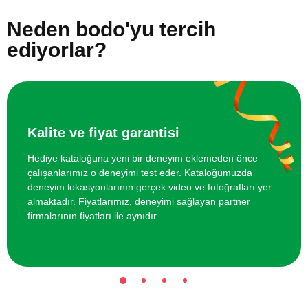
Online Temel Karakalem Kursu
750 TL
Neden bodo'yu tercih
Online Heykel Kursu
750 TL
ediyorlar?
Online Temel Sanat Tarihi Eğitimi
750 TL
Kalite ve fiyat garantisi
Hediye kataloğuna yeni bir deneyim eklemeden önce
çalışanlarımız o deneyimi test eder. Kataloğumuzda
deneyim lokasyonlarının gerçek video ve fotoğrafları yer
almaktadır. Fiyatlarımız, deneyimi sağlayan partner
firmalarının fiyatları ile aynıdır.