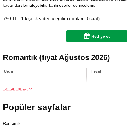
kadar dersleri izleyebilir. Tarihi eserler de incelenir.
750 TL
1 kişi
4 videolu eğitim (toplam 9 saat)
Hediye et
Romantik (fiyat Ağustos 2026)
Ürün
Fiyat
Online Resim Kursu
750 TL
Tamamını aç
İki Kişi için Melen Çayı Rafting
3000 TL
Popüler sayfalar
Online Suluboya Kursu
500 TL
Romantik