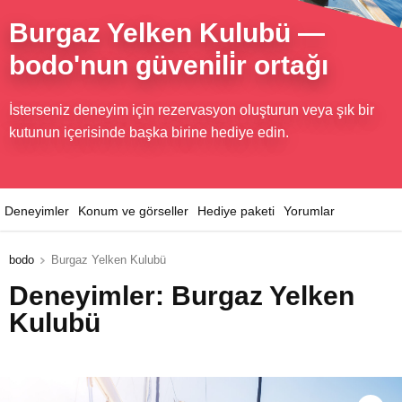
Burgaz Yelken Kulubü
—
bodo'nun güveni̇li̇r ortağı
İsterseniz deneyim için rezervasyon oluşturun veya şık bir
kutunun içerisinde başka birine hediye edin.
Deneyimler
Konum ve görseller
Hediye paketi
Yorumlar
bodo
Burgaz Yelken Kulubü
Deneyimler: Burgaz Yelken
Kulubü