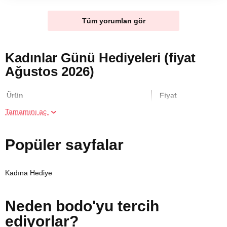
Tüm yorumları gör
Kadınlar Günü Hediyeleri (fiyat
Ağustos 2026)
Ürün
Fiyat
Tamamını aç
Aile için Panoramik Manzaralı
1600 TL
Restorantta Kahvaltı
Popüler sayfalar
Binicilik Kursu
10000 TL
Kadına Hediye
Arkadaş Grubu için İpli Parkur
2000 TL
Neden bodo'yu tercih
Arkadaş Grubu için Kano Turu
1600 TL
ediyorlar?