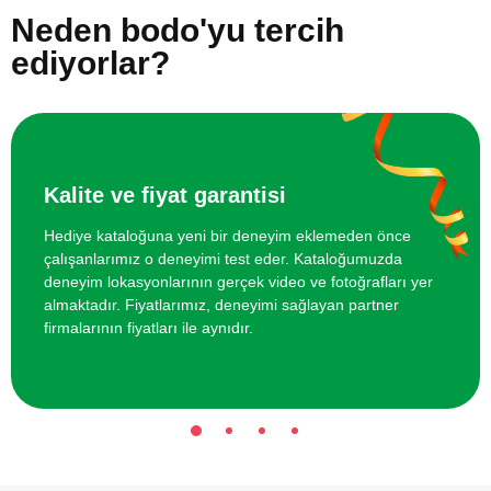
Neden bodo'yu tercih
Arkadaş Grubu için Kano Turu
1600 TL
ediyorlar?
Arkadaş Grubu için Ok Atışı Eğitimi
800 TL
Arkadaş Grubu İçin Zip Roler Coaster
1400 TL
Kalite ve fiyat garantisi
Hediye kataloğuna yeni bir deneyim eklemeden önce
çalışanlarımız o deneyimi test eder. Kataloğumuzda
deneyim lokasyonlarının gerçek video ve fotoğrafları yer
almaktadır. Fiyatlarımız, deneyimi sağlayan partner
firmalarının fiyatları ile aynıdır.