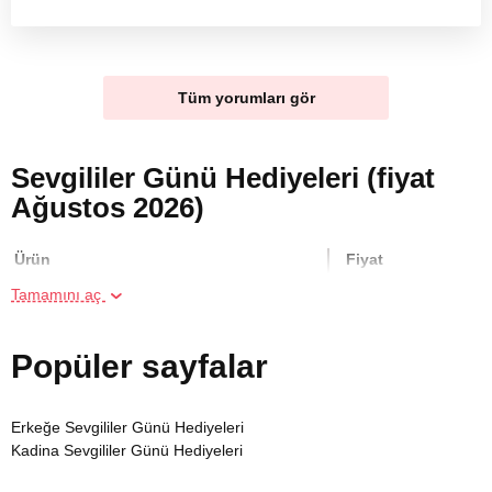
Tüm yorumları gör
Sevgililer Günü Hediyeleri (fiyat
Ağustos 2026)
Ürün
Fiyat
Tamamını aç
Aile için Panoramik Manzaralı
1600 TL
Restorantta Kahvaltı
Popüler sayfalar
Binicilik Kursu
10000 TL
Erkeğe Sevgililer Günü Hediyeleri
Kadina Sevgililer Günü Hediyeleri
Arkadaş Grubu için İpli Parkur
2000 TL