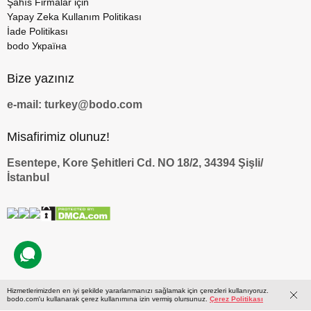
Şahıs Firmalar için
Yapay Zeka Kullanım Politikası
İade Politikası
bodo Україна
Bize yazınız
e-mail: turkey@bodo.com
Misafirimiz olunuz!
Esentepe, Kore Şehitleri Cd. NO 18/2, 34394 Şişli/
İstanbul
Hizmetlerimizden en iyi şekilde yararlanmanızı sağlamak için çerezleri kullanıyoruz.
by
bodo.com'u kullanarak çerez kullanımına izin vermiş olursunuz.
Çerez Politikası
© 2009 — 2026 bodo.com