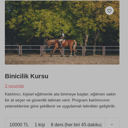
Binicilik Kursu
3 yorumlar
Katılımcı, kişisel eğitmenle ata binmeye başlar; eğitmen sakin
bir at seçer ve güvenlik talimatı verir. Program katılımcının
yeteneklerine göre şekillenir ve uygulamalı teknikler geliştirilir.
10000 TL
1 kişi
8 ders (her biri 45 dakika)