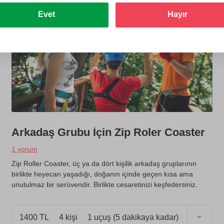
Evet
Hayır
Arkadaş Grubu İçin Zip Roler Coaster
1 yorum
Zip Roller Coaster, üç ya da dört kişilik arkadaş gruplarının
birlikte heyecan yaşadığı, doğanın içinde geçen kısa ama
unutulmaz bir serüvendir. Birlikte cesaretinizi keşfedersiniz.
1400 TL
4 kişi
1 uçuş (5 dakikaya kadar)