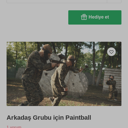
Hediye et
Arkadaş Grubu için Paintball
1 yorum