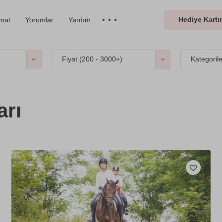
Hediye Kartın
imat
Yorumlar
Yardım
Fiyat (
200 - 3000+
)
Kategoril
arı