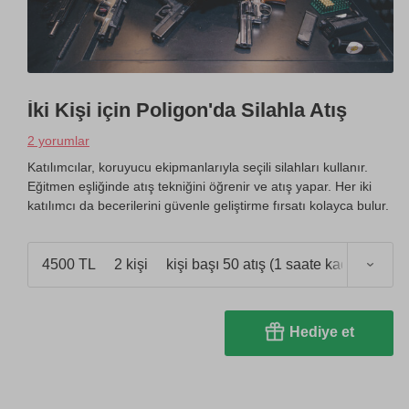
İki Kişi için Poligon'da Silahla Atış
2 yorumlar
Katılımcılar, koruyucu ekipmanlarıyla seçili silahları kullanır.
Eğitmen eşliğinde atış tekniğini öğrenir ve atış yapar. Her iki
katılımcı da becerilerini güvenle geliştirme fırsatı kolayca bulur.
4500 TL
2 kişi
kişi başı 50 atış (1 saate kadar)
Hediye et