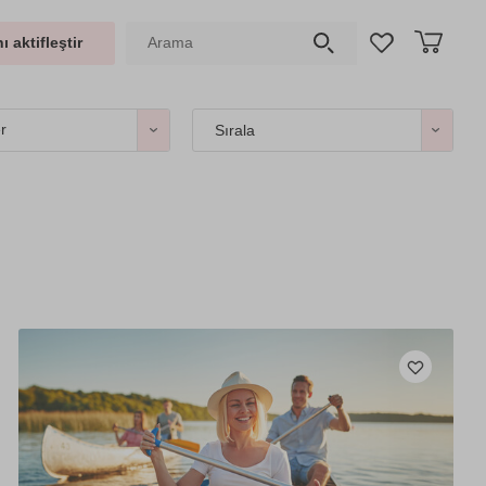
ı aktifleştir
er
Sırala