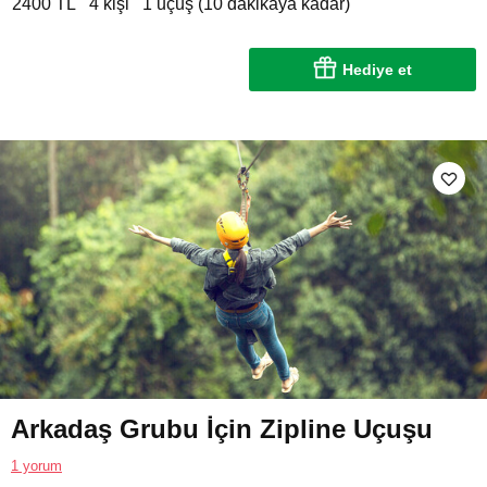
2400 TL
4 kişi
1 uçuş (10 dakikaya kadar)
Hediye et
Arkadaş Grubu İçin Zipline Uçuşu
1 yorum