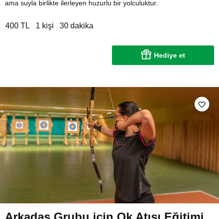
ama suyla birlikte ilerleyen huzurlu bir yolculuktur.
400 TL
1 kişi
30 dakika
Hediye et
Arkadaş Grubu için Ok Atışı Eğitimi