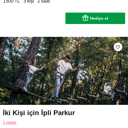
1500 TL
3 kişi
2 saat
Hediye et
İki Kişi için İpli Parkur
1 yorum