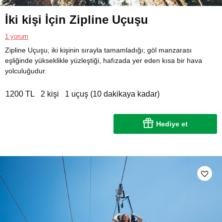
İki kişi İçin Zipline Uçuşu
1 yorum
Zipline Uçuşu, iki kişinin sırayla tamamladığı; göl manzarası
eşliğinde yükseklikle yüzleştiği, hafızada yer eden kısa bir hava
yolculuğudur.
1200 TL
2 kişi
1 uçuş (10 dakikaya kadar)
Hediye et