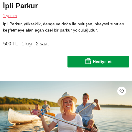
İpli Parkur
1 yorum
İpli Parkur, yükseklik, denge ve doğa ile buluşan, bireysel sınırları
keşfetmeye alan açan özel bir parkur yolculuğudur.
500 TL
1 kişi
2 saat
Hediye et