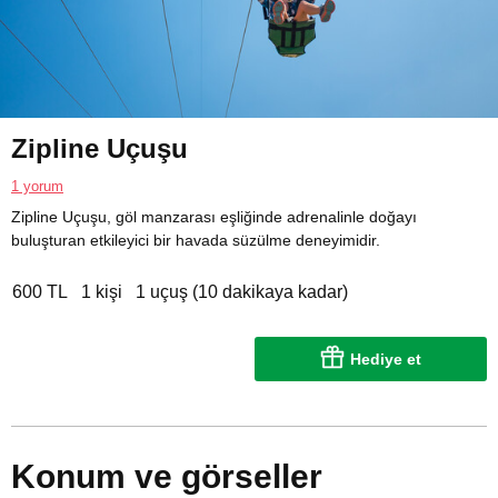
Zipline Uçuşu
1 yorum
Zipline Uçuşu, göl manzarası eşliğinde adrenalinle doğayı
buluşturan etkileyici bir havada süzülme deneyimidir.
600 TL
1 kişi
1 uçuş (10 dakikaya kadar)
Hediye et
Konum ve görseller