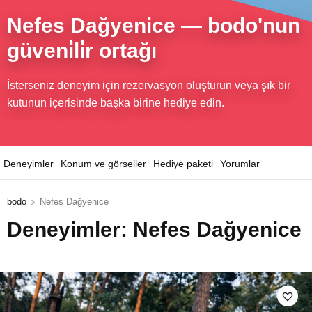
Nefes Dağyenice
— bodo'nun
güveni̇li̇r ortağı
İsterseniz deneyim için rezervasyon oluşturun veya şık bir
kutunun içerisinde başka birine hediye edin.
Deneyimler
Konum ve görseller
Hediye paketi
Yorumlar
bodo
Nefes Dağyenice
Deneyimler: Nefes Dağyenice