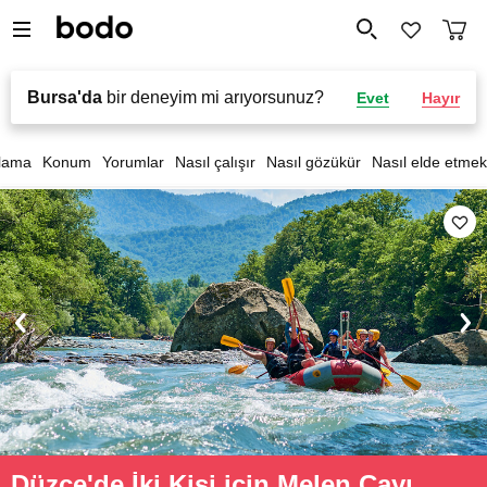
Bursa'da
bir deneyim mi arıyorsunuz?
Evet
Hayır
lama
Konum
Yorumlar
Nasıl çalışır
Nasıl gözükür
Nasıl elde etmek
Düzce'de İki Kişi için Melen Çayı