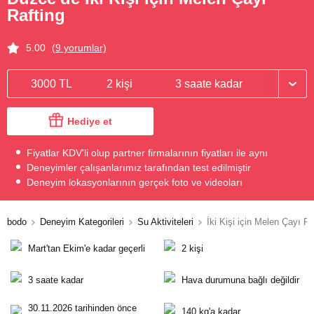
Rafting
5.00
(9 yorumlar)
3000 TL
2 kişi
3 saate kadar
Hediye et
Fiyatlar KDV'li olup partner firmalarının fiyatları ile aynı
Deneyimler çalışanlarımız tarafından test edilmiştir
Deneyim lokasyonlarının gerçek foto ve videoları
bodo
Deneyim Kategorileri
Su Aktiviteleri
İki Kişi için Melen Çayı Ra
Mart'tan Ekim'e kadar geçerli
2 kişi
3 saate kadar
Hava durumuna bağlı değildir
30.11.2026 tarihinden önce
140 kg'a kadar