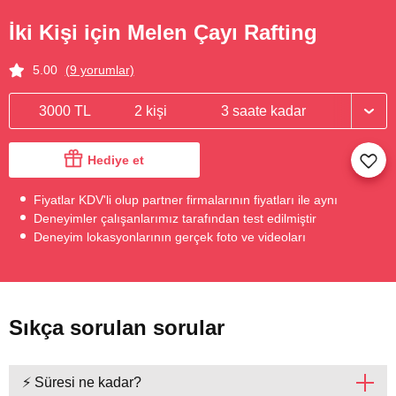
İki Kişi için Melen Çayı Rafting
5.00
(9 yorumlar)
3000 TL
2 kişi
3 saate kadar
Hediye et
Fiyatlar KDV'li olup partner firmalarının fiyatları ile aynı
Deneyimler çalışanlarımız tarafından test edilmiştir
Deneyim lokasyonlarının gerçek foto ve videoları
Sıkça sorulan sorular
⚡ Süresi ne kadar?