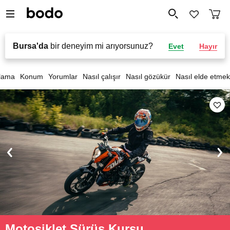
Bursa'da
bir deneyim mi arıyorsunuz?
Evet
Hayır
lama
Konum
Yorumlar
Nasıl çalışır
Nasıl gözükür
Nasıl elde etmek
Motosiklet Sürüş Kursu