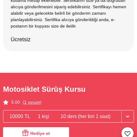
kutlama mesajı eklenebilir. Sertifikanın size ya da doğrudan
alıcıya gönderilmesini sipariş edebilirsiniz. Sertifikayı hemen
alabilir veya gelecekte belirli bir gönderim zamanı
planlayabilirsiniz. Sertifika alıcıya gönderildiği anda, e-
postanın bir kopyası size de iletilir.
Ücretsiz
Motosiklet Sürüş Kursu
5.00
(1 yorum)
10000 TL
1 kişi
10 ders (her biri 1 saat)
Hediye et