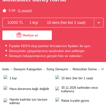
5.00
(1 yorum)
10000 TL
1 kişi
10 ders (her biri 1 saat)
Hediye et
Fiyatlar KDV'li olup partner firmalarının fiyatları ile aynı
Deneyimler çalışanlarımız tarafından test edilmiştir
Deneyim lokasyonlarının gerçek foto ve videoları
bodo
Deneyim Kategorileri
Sürüş Deneyimi
Motosiklet Sürme
Mot
1 kişi
10 ders (her biri 1 saat)
30.11.2026 tarihinden önce
Hava durumuna bağlı değildir
kullanınız
Hamile kadınlar için tavsiye
Rahat kıyafet giyiniz
edilmez