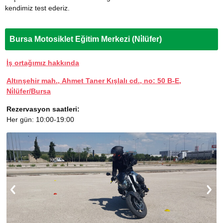
kendimiz test ederiz.
Bursa Motosiklet Eğitim Merkezi (Ni̇lüfer)
İş ortağımız hakkında
Altınşehir mah., Ahmet Taner Kışlalı cd., no: 50 B-E,
Ni̇lüfer/Bursa
Rezervasyon saatleri:
Her gün: 10:00-19:00