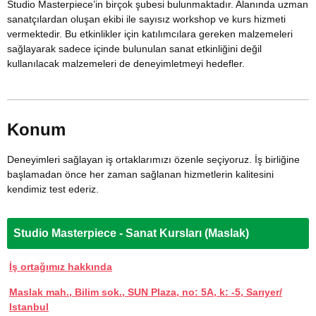
Studio Masterpiece’in birçok şubesi bulunmaktadır. Alanında uzman
sanatçılardan oluşan ekibi ile sayısız workshop ve kurs hizmeti
vermektedir. Bu etkinlikler için katılımcılara gereken malzemeleri
sağlayarak sadece içinde bulunulan sanat etkinliğini değil
kullanılacak malzemeleri de deneyimletmeyi hedefler.
Konum
Deneyimleri sağlayan iş ortaklarımızı özenle seçiyoruz. İş birliğine
başlamadan önce her zaman sağlanan hizmetlerin kalitesini
kendimiz test ederiz.
Studio Masterpiece - Sanat Kursları (Maslak)
İş ortağımız hakkında
Maslak mah., Bilim sok., SUN Plaza, no: 5A, k: -5, Sarıyer/
Іstanbul