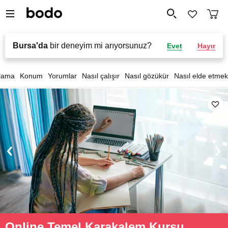
Bursa'da
bir deneyim mi arıyorsunuz?
Evet
Hayır
lama
Konum
Yorumlar
Nasıl çalışır
Nasıl gözükür
Nasıl elde etmek
Online Temel Karakalem Kursu