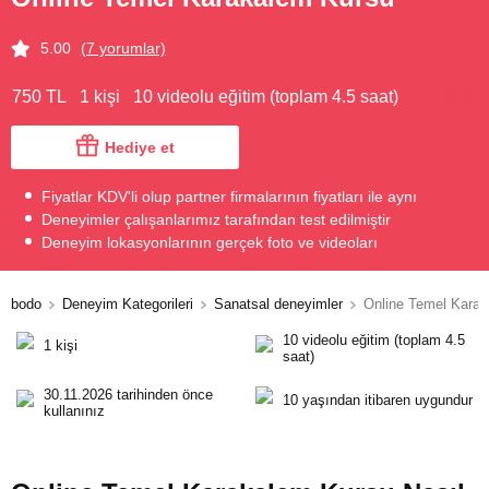
5.00
(7 yorumlar)
750 TL
1 kişi
10 videolu eğitim (toplam 4.5 saat)
Hediye et
Fiyatlar KDV'li olup partner firmalarının fiyatları ile aynı
Deneyimler çalışanlarımız tarafından test edilmiştir
Deneyim lokasyonlarının gerçek foto ve videoları
bodo
Deneyim Kategorileri
Sanatsal deneyimler
Online Temel Kara
10 videolu eğitim (toplam 4.5
1 kişi
saat)
30.11.2026 tarihinden önce
10 yaşından itibaren uygundur
kullanınız