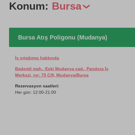
Konum:
Bursa
Bursa Atış Poligonu (Mudanya)
İş ortağımız hakkında
Bademli mah., Eski Mudanya cad., Pandora İş
Merkezi, no: 75 C/9, Mudanya/Bursa
Rezervasyon saatleri:
Her gün: 12:00-21:00