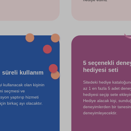
5 seçenekli dene
hediyesi seti
 süreli kullanım
Sitedeki hediye kataloğu
i kullanacak olan kişinin
az 1 en fazla 5 adet dene
mi seçmesi ve
hediyesi seçip sete ekleyin
syon yaptırıp hizmeti
Hediye alacak kişi, sund
çin birkaç ayı olacaktır.
deneyimlerden bir tanesin
deneyimleyecektir.