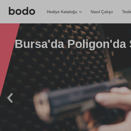
Nasıl Çalışır
Tesl
Hediye Kataloğu
Bursa'da Poligon'da S