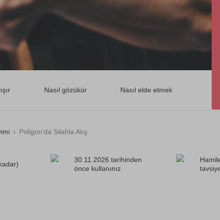
ışır
Nasıl gözükür
Nasıl elde etmek
yimi
Poligon'da Silahla Atış
30.11.2026 tarihinden
Hamile
 kadar)
önce kullanınız
tavsiy