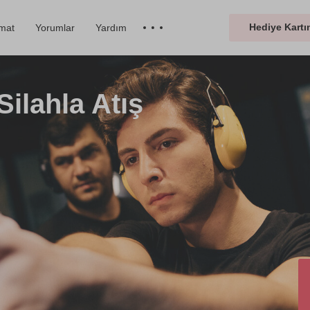
Hediye Kartın
imat
Yorumlar
Yardım
ilahla Atış