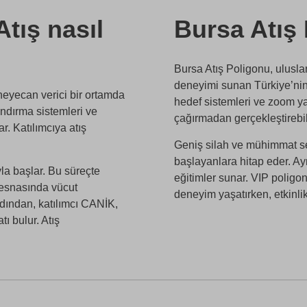
Atış nasıl
Bursa Atış
Bursa Atış Poligonu, ulusla
deneyimi sunan Türkiye’nin 
heyecan verici bir ortamda
hedef sistemleri ve zoom ya
andırma sistemleri ve
çağırmadan gerçekleştirebil
r. Katılımcıya atış
Geniş silah ve mühimmat se
başlayanlara hitap eder. Ayr
la başlar. Bu süreçte
eğitimler sunar. VIP poligon
ş esnasında vücut
deneyim yaşatırken, etkinlik
rdından, katılımcı CANİK,
 bulur. Atış