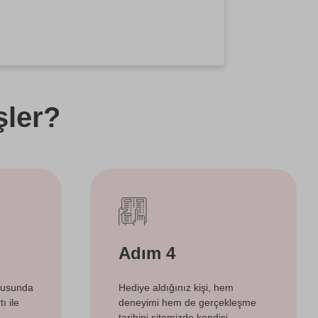
şler?
Adım 4
tusunda
Hediye aldığınız kişi, hem
ı ile
deneyimi hem de gerçekleşme
tarihini sitemizde kendisi