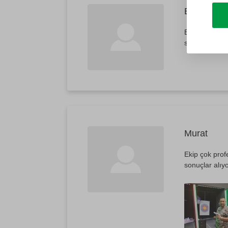
Emir
2
Ekip oldukça 
sonuçlar elde 
Murat
Ekip çok profe
sonuçlar alıy