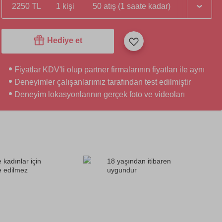
2250 TL
1 kişi
50 atış (1 saate kadar)
Hediye et
Fiyatlar KDV'li olup partner firmalarının fiyatları ile aynı
Deneyimler çalışanlarımız tarafından test edilmiştir
Deneyim lokasyonlarının gerçek foto ve videoları
 kadınlar için
18 yaşından itibaren
e edilmez
uygundur