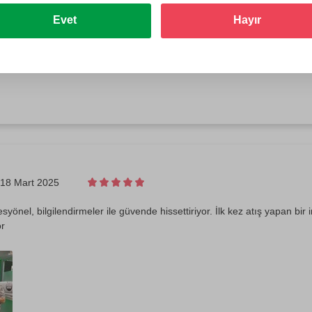
3 Nisan 2025
Evet
Hayır
profesyonel ve kibardı, ilk önce kısa bir eğitim ardından atışlarımızı ya
ettik, güzel bir tecrübeydi.
18 Mart 2025
syönel, bilgilendirmeler ile güvende hissettiriyor. İlk kez atış yapan bir in
or