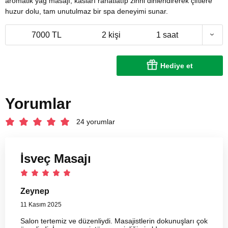
aromatik yağ masajı, kasları rahatlatıp zihni dinlendirerek çiftlere
huzur dolu, tam unutulmaz bir spa deneyimi sunar.
7000 TL
2 kişi
1 saat
Hediye et
Yorumlar
24 yorumlar
İsveç Masajı
Zeynep
11 Kasım 2025
Salon tertemiz ve düzenliydi. Masajistlerin dokunuşları çok