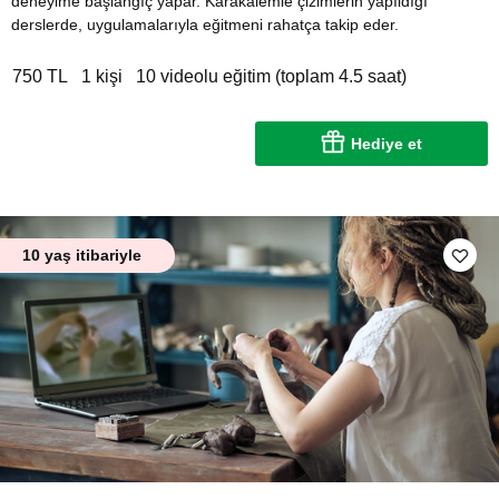
deneyime başlangıç yapar. Karakalemle çizimlerin yapıldığı
derslerde, uygulamalarıyla eğitmeni rahatça takip eder.
750 TL
1 kişi
10 videolu eğitim (toplam 4.5 saat)
Hediye et
10 yaş itibariyle