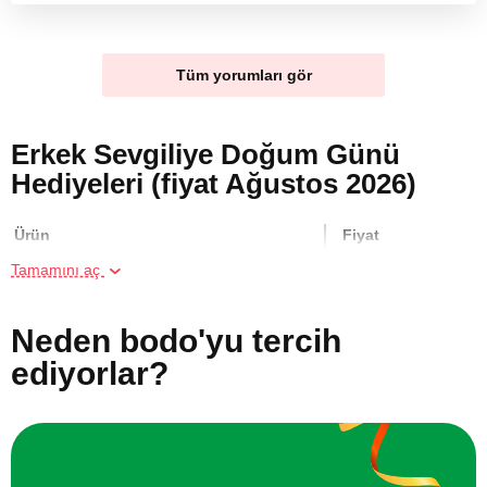
alanında da dinlenerek deneyimi tamamladım. Kendimi
hafiflemiş ve tamamen yenilenmiş hissederek ayrıldım. Bu
deneyimi kesinlikle tekrar yaşayacağım 🧖‍♀️
Tüm yorumları gör
Erkek Sevgiliye Doğum Günü
Hediyeleri (fiyat Ağustos 2026)
Ürün
Fiyat
Tamamını aç
İki Kişi için Aroma Masajı
4500 TL
Neden bodo'yu tercih
İstanbul'da Yelken Kursu
17500 TL
ediyorlar?
İstanbul'da Arkadaş Grubu için Araç
1400 TL
Simülatör Oyunu Deneyimi