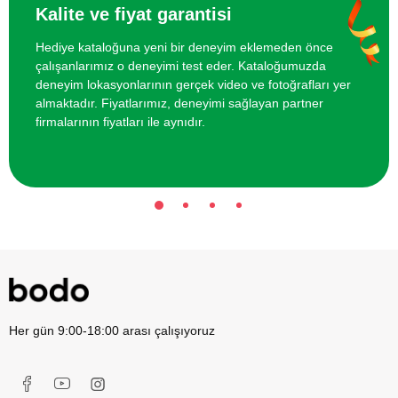
İstanbul'da ATV Safari
2000 TL
Kalite ve fiyat garantisi
Hediye kataloğuna yeni bir deneyim eklemeden önce
İki kişi için İsveç Masajı
4500 TL
çalışanlarımız o deneyimi test eder. Kataloğumuzda
deneyim lokasyonlarının gerçek video ve fotoğrafları yer
İki Kişi için Seramik Atölyesi
2000 TL
almaktadır. Fiyatlarımız, deneyimi sağlayan partner
firmalarının fiyatları ile aynıdır.
Her gün 9:00-18:00 arası çalışıyoruz