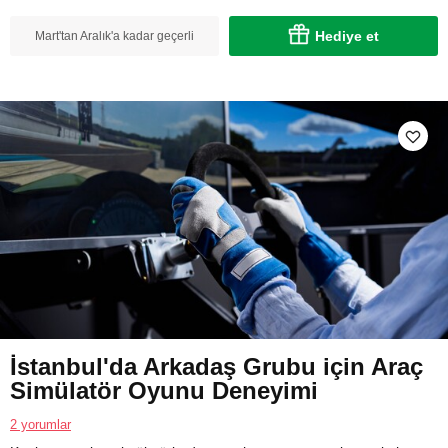
Hediye et
Mart'tan Aralık'a kadar geçerli
İstanbul'da Arkadaş Grubu için Araç
Simülatör Oyunu Deneyimi
2 yorumlar