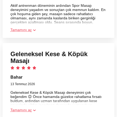
Aktif antrenman döneminin ardından Spor Masajı
deneyimini yaşadım ve sonuçtan çok memnun kaldım. En
çok hoşuma giden şey, masajın sadece rahatlatıcı
olmaması, aynı zamanda kaslarda biriken gerginliği
gerçekten azaltması oldu. Seans sırasında boyun,
omuzlar, sırt, bel ve bacaklar özenle çalışıldı.
Tamamını aç
Geleneksel Kese & Köpük
Masajı
Bahar
13 Temmuz 2026
Geleneksel Kese & Köpük Masajı deneyimini çok
beğendim 😊 Önce hamamda güzelce rahatlama fırsatı
buldum, ardından uzman tarafından uygulanan kese
sayesinde cildim inanılmaz derecede yumuşak ve
tazelenmiş hissetti. Köpük masajı ise çok keyifliydi ve
Tamamını aç
üzerimdeki tüm gerginliği aldı. Uygulamadan sonra SPA