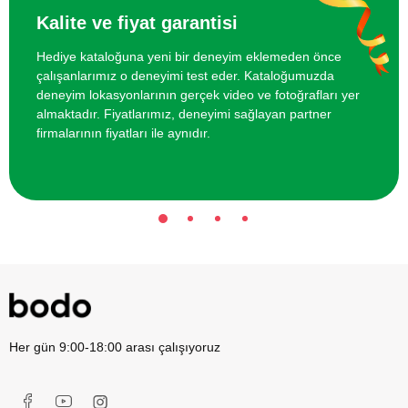
İstanbul'da Arkadaş Grubu için
2100 TL
Kalite ve fiyat garantisi
Makaralı Yay Atışı
Hediye kataloğuna yeni bir deneyim eklemeden önce
çalışanlarımız o deneyimi test eder. Kataloğumuzda
Istanbul'da Arkadaş Grubu için Ok Atışı
1650 TL
deneyim lokasyonlarının gerçek video ve fotoğrafları yer
Eğitimi
almaktadır. Fiyatlarımız, deneyimi sağlayan partner
firmalarının fiyatları ile aynıdır.
Istanbul'da İki Kişi için Hareketli
13000 TL
Hedefe Atış
Her gün 9:00-18:00 arası çalışıyoruz