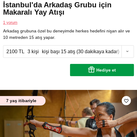
İstanbul'da Arkadaş Grubu için
Makaralı Yay Atışı
1 yorum
Arkadaş grubuna özel bu deneyimde herkes hedefini nişan alır ve
10 metreden 15 atış yapar.
2100 TL
3 kişi
kişi başı 15 atış (30 dakikaya kadar)
Hediye et
7 yaş itibariyle