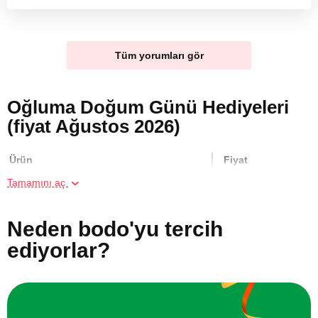
Tüm yorumları gör
Oğluma Doğum Günü Hediyeleri
(fiyat Ağustos 2026)
Ürün
Fiyat
Tamamını aç
İstanbul'da Arkadaş Grubu için Araç
1400 TL
Simülatör Oyunu Deneyimi
Neden bodo'yu tercih
ediyorlar?
İstanbul'da ATV Safari
2000 TL
İki Kişi için Seramik Atölyesi
2000 TL