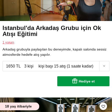
Istanbul'da Arkadaş Grubu için Ok
Atışı Eğitimi
1 yorum
Arkadaş grubuyla paylaşılan bu deneyimde, kapalı salonda sessiz
atmosferde hedefe atış yapılır.
1650 TL
3 kişi
kişi başı 15 atış (1 saate kadar)
Hediye et
18 yaş itibariyle