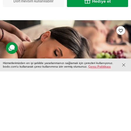
Hediye et
Dört mevsim kullanılabilir
Hizmetlerimizden en iyi şekilde yararlanmanızı sağlamak için çerezleri kullanıyoruz.
bodo.com'u kullanarak çerez kullanımına izin vermiş olursunuz.
Çerez Politikası
İki Kişi için Shiatsu Masajı
1 yorum
Ікі kişilik seans süresince Shiatsu Masajı, vücuttaki gerginlikleri
hafifletir ve kasları derinlemesine rahatlatır, enerji akışını
dengeleyerek hem bedensel hem zihinsel yenilenme sağlar.