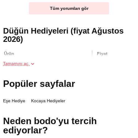
Tüm yorumları gör
Düğün Hediyeleri (fiyat Ağustos
2026)
Ürün
Fiyat
Tamamını aç
İki Kişi için Köpük Masajı
5000 TL
Popüler sayfalar
İki Kişi için Resim Atölyesi
800 TL
Eşe Hediye
Kocaya Hediyeler
Iki kişi için Mum Yapımı Atölyesi
900 TL
Neden bodo'yu tercih
İki Kişi için Heykel Atölyesi
700 TL
ediyorlar?
İki Kişi için Geleneksel Bali Masajı
5000 TL