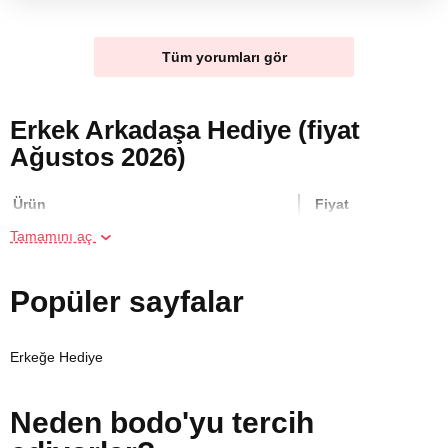
Tüm yorumları gör
Erkek Arkadaşa Hediye (fiyat
Ağustos 2026)
Ürün
Fiyat
Tamamını aç
İki Kişi için Köpük Masajı
5000 TL
Popüler sayfalar
İki Kişi için Resim Atölyesi
800 TL
Erkeğe Hediye
Iki kişi için Mum Yapımı Atölyesi
900 TL
Neden bodo'yu tercih
İki Kişi için Heykel Atölyesi
700 TL