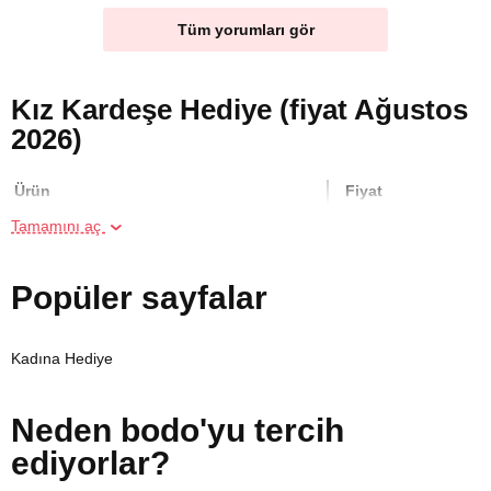
Tüm yorumları gör
Kız Kardeşe Hediye (fiyat Ağustos
2026)
Ürün
Fiyat
Tamamını aç
İki Kişi için Köpük Masajı
5000 TL
Popüler sayfalar
İki Kişi için Resim Atölyesi
800 TL
Kadına Hediye
Iki kişi için Mum Yapımı Atölyesi
900 TL
Neden bodo'yu tercih
İki Kişi için Heykel Atölyesi
700 TL
ediyorlar?
İki Kişi için Geleneksel Bali Masajı
5000 TL