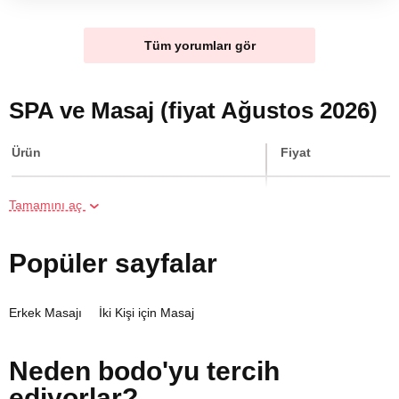
Tüm yorumları gör
SPA ve Masaj (fiyat Ağustos 2026)
Ürün
Fiyat
İki Kişi için Köpük Masajı
5000 TL
Tamamını aç
İki Kişi için Geleneksel Bali Masajı
5000 TL
Popüler sayfalar
İki Kişi için Aroma Masajı
5000 TL
Erkek Masajı
İki Kişi için Masaj
İki Kişi için Klasik Masajı
4400 TL
Neden bodo'yu tercih
İki Kişi için Sıcak Taş Masajı
5000 TL
ediyorlar?