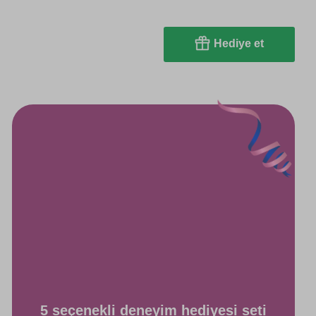
Hediye et
5 seçenekli deneyim hediyesi seti