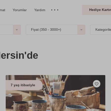
Hediye Kartın
imat
Yorumlar
Yardım
Fiyat (
350 - 3000+
)
Kategoril
ersin'de
7 yaş itibariyle