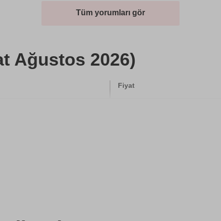
Tüm yorumları gör
at Ağustos 2026)
Fiyat
5000 TL
3000 TL
500 TL
750 TL
750 TL