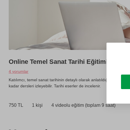
Online Temel Sanat Tarihi Eğitimi
4 yorumlar
Katılımcı, temel sanat tarihinin detaylı olarak anlatıldığı bir video s
kadar dersleri izleyebilir. Tarihi eserler de incelenir.
750 TL
1 kişi
4 videolu eğitim (toplam 9 saat)