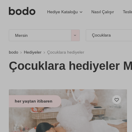
Nasıl Çalışır
Tesl
Hediye Kataloğu
Çocuklara
Mersin
bodo
Hediyeler
Çocuklara hediyeler
Çocuklara hediyeler M
her yaştan itibaren