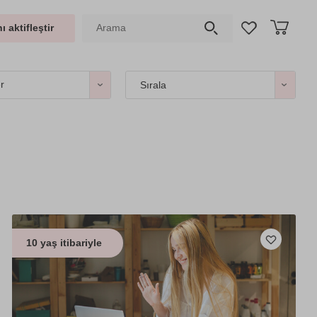
ı aktifleştir
er
Sırala
10 yaş itibariyle