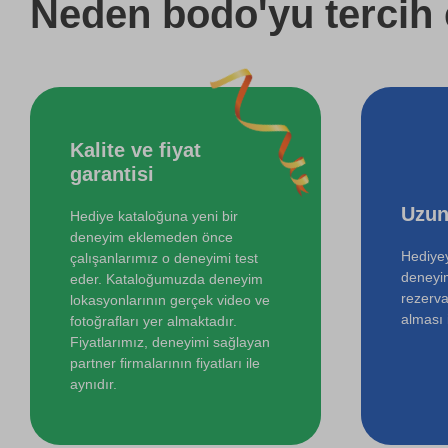
Neden bodo'yu tercih 
Online Resim Kursu
Kalite ve fiyat
garantisi
Uzun
Hediye kataloğuna yeni bir
deneyim eklemeden önce
Hediyey
çalışanlarımız o deneyimi test
deneyi
eder. Kataloğumuzda deneyim
rezerva
lokasyonlarının gerçek video ve
alması i
fotoğrafları yer almaktadır.
Fiyatlarımız, deneyimi sağlayan
partner firmalarının fiyatları ile
aynıdır.