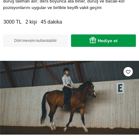
duruş talimatı alır; ders boyunca ata biner, duruş ve bacak-kol
pozisyonlarını uygular ve birlikte keyifli vakit geçirir.
3000 TL
2 kişi
45 dakika
Hediye et
Dört mevsim kullanılabilir