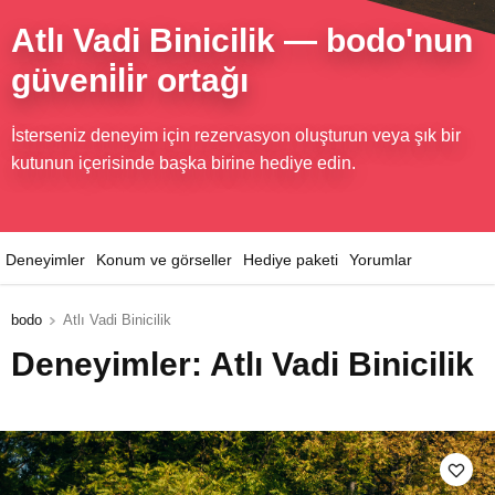
Atlı Vadi Binicilik
— bodo'nun
güveni̇li̇r ortağı
İsterseniz deneyim için rezervasyon oluşturun veya şık bir
kutunun içerisinde başka birine hediye edin.
Deneyimler
Konum ve görseller
Hediye paketi
Yorumlar
bodo
Atlı Vadi Binicilik
Deneyimler: Atlı Vadi Binicilik