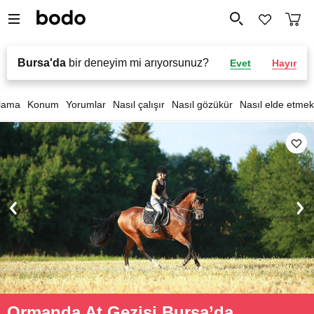
Bursa'da
bir deneyim mi arıyorsunuz?
Evet
Hayır
lama
Konum
Yorumlar
Nasıl çalışır
Nasıl gözükür
Nasıl elde etmek
Ormanda At Gezisi Bursa’da