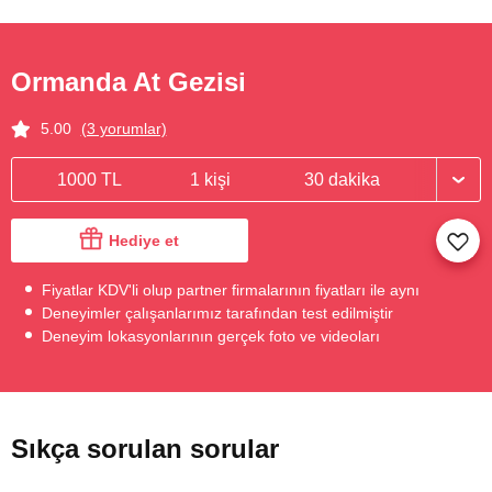
Ormanda At Gezisi
5.00
(3 yorumlar)
1000 TL
1 kişi
30 dakika
Hediye et
Fiyatlar KDV'li olup partner firmalarının fiyatları ile aynı
Deneyimler çalışanlarımız tarafından test edilmiştir
Deneyim lokasyonlarının gerçek foto ve videoları
Sıkça sorulan sorular