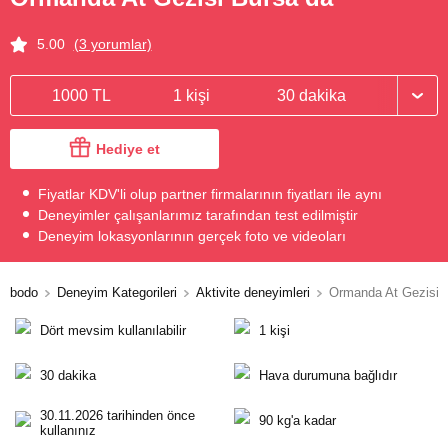
5.00
(3 yorumlar)
1000 TL
1 kişi
30 dakika
Hediye et
Fiyatlar KDV'li olup partner firmalarının fiyatları ile aynı
Deneyimler çalışanlarımız tarafından test edilmiştir
Deneyim lokasyonlarının gerçek foto ve videoları
bodo
Deneyim Kategorileri
Aktivite deneyimleri
Ormanda At Gezisi
Dört mevsim kullanılabilir
1 kişi
30 dakika
Hava durumuna bağlıdır
30.11.2026 tarihinden önce
90 kg'a kadar
kullanınız