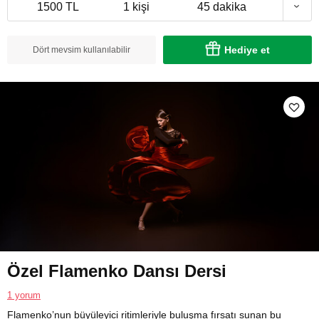
1500 TL
1 kişi
45 dakika
Hediye et
Dört mevsim kullanılabilir
Özel Flamenko Dansı Dersi
1 yorum
Flamenko’nun büyüleyici ritimleriyle buluşma fırsatı sunan bu