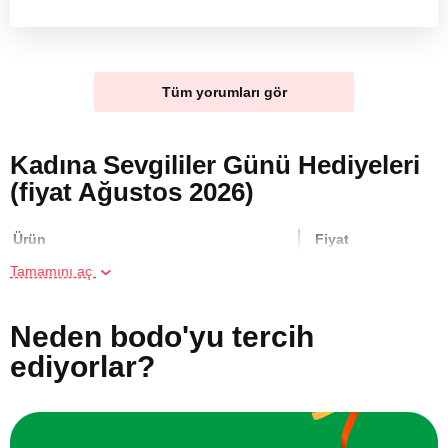
Tüm yorumları gör
Kadına Sevgililer Günü Hediyeleri
(fiyat Ağustos 2026)
Ürün
Fiyat
Tamamını aç
Aile için Panoramik Manzaralı
1600 TL
Restorantta Kahvaltı
Neden bodo'yu tercih
ediyorlar?
Binicilik Kursu
10000 TL
Arkadaş Grubu için İpli Parkur
2000 TL