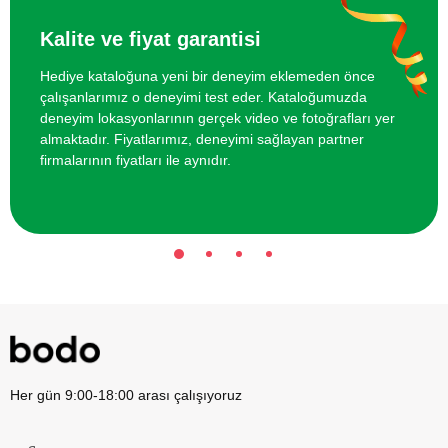
Arkadaş Grubu için Kano Turu
1600 TL
Kalite ve fiyat garantisi
Hediye kataloğuna yeni bir deneyim eklemeden önce
Arkadaş Grubu için Ok Atışı Eğitimi
800 TL
çalışanlarımız o deneyimi test eder. Kataloğumuzda
deneyim lokasyonlarının gerçek video ve fotoğrafları yer
Arkadaş Grubu İçin Zip Roler Coaster
1400 TL
almaktadır. Fiyatlarımız, deneyimi sağlayan partner
firmalarının fiyatları ile aynıdır.
Her gün 9:00-18:00 arası çalışıyoruz