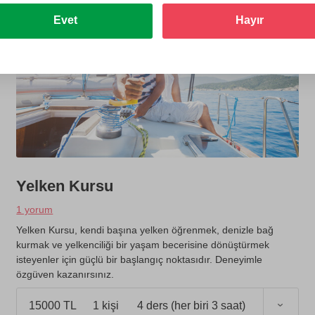
Evet
Hayır
Yelken Kursu
1 yorum
Yelken Kursu, kendi başına yelken öğrenmek, denizle bağ
kurmak ve yelkenciliği bir yaşam becerisine dönüştürmek
isteyenler için güçlü bir başlangıç noktasıdır. Deneyimle
özgüven kazanırsınız.
15000 TL
1 kişi
4 ders (her biri 3 saat)