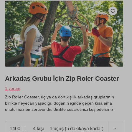
Arkadaş Grubu İçin Zip Roler Coaster
1 yorum
Zip Roller Coaster, üç ya da dört kişilik arkadaş gruplarının
birlikte heyecan yaşadığı, doğanın içinde geçen kısa ama
unutulmaz bir serüvendir. Birlikte cesaretinizi keşfedersiniz.
1400 TL
4 kişi
1 uçuş (5 dakikaya kadar)