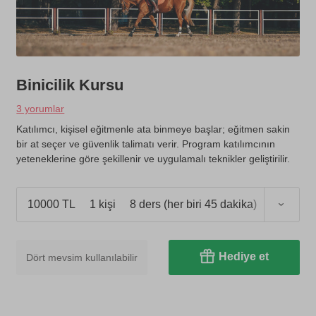
Binicilik Kursu
3 yorumlar
Katılımcı, kişisel eğitmenle ata binmeye başlar; eğitmen sakin
bir at seçer ve güvenlik talimatı verir. Program katılımcının
yeteneklerine göre şekillenir ve uygulamalı teknikler geliştirilir.
10000 TL
1 kişi
8 ders (her biri 45 dakika)
Hediye et
Dört mevsim kullanılabilir