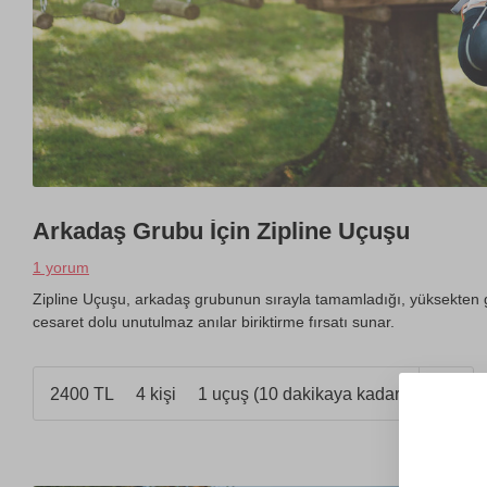
Arkadaş Grubu İçin Zipline Uçuşu
1 yorum
Zipline Uçuşu, arkadaş grubunun sırayla tamamladığı, yüksekten g
cesaret dolu unutulmaz anılar biriktirme fırsatı sunar.
2400 TL
4 kişi
1 uçuş (10 dakikaya kadar)