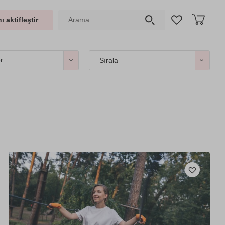
ı aktifleştir
er
Sırala