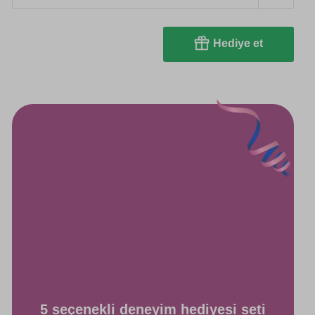
Hediye et
5 seçenekli deneyim hediyesi seti