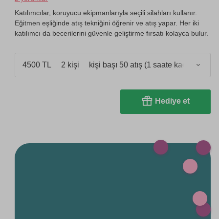
Katılımcılar, koruyucu ekipmanlarıyla seçili silahları kullanır.
Eğitmen eşliğinde atış tekniğini öğrenir ve atış yapar. Her iki
katılımcı da becerilerini güvenle geliştirme fırsatı kolayca bulur.
4500 TL
2 kişi
kişi başı 50 atış (1 saate kadar)
Hediye et