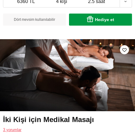
6360 TL
4 kişi
2.5 saat
Hediye et
Dört mevsim kullanılabilir
İki Kişi için Medikal Masajı
3 yorumlar