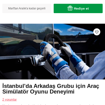
Hediye et
Mart'tan Aralık'a kadar geçerli
İstanbul'da Arkadaş Grubu için Araç
Simülatör Oyunu Deneyimi
2 yorumlar