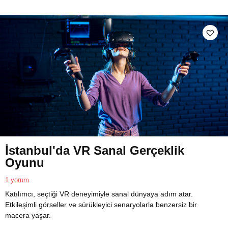
İstanbul'da VR Sanal Gerçeklik
Oyunu
1 yorum
Katılımcı, seçtiği VR deneyimiyle sanal dünyaya adım atar.
Etkileşimli görseller ve sürükleyici senaryolarla benzersiz bir
macera yaşar.