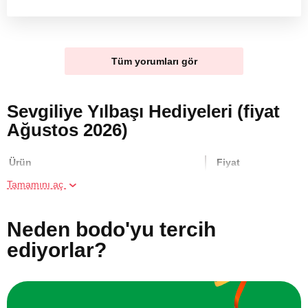
Tüm yorumları gör
Sevgiliye Yılbaşı Hediyeleri (fiyat
Ağustos 2026)
Ürün
Fiyat
Tamamını aç
İki Kişi için Poligon'da Silahla Atış
4500 TL
Neden bodo'yu tercih
İki Kişi için Ormanda At Gezisi
2000 TL
ediyorlar?
Arkadaş Grubu için Kano Turu
1600 TL
Aile için Panoramik Manzaralı
1600 TL